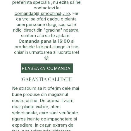
preferinta speciala , nu ezita sa ne
contactezi la
comanda(@)smochinul(.)ro
. Fie
ca vrei sa oferi cadou o planta
unei persoane dragi, sau sa le
ridici direct din "gradina" noastra,
suntem aici sa te ajutam!
Comanda pana la 16:00
si
produsele tale pot ajunge la tine
chiar in urmatoarea zi lucratoare!
😊
PLASEAZA COMANDA
GARANTIA CALITATII
Ne straduim sa iti oferim cele mai
bune produse din magazinul
nostru online. De aceea, livram
doar plante viabile, atent
selectionate, care sunt verificate
riguros inainte de impachetare si
expediere. In cazuri extrem de