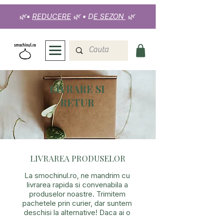
🌿
•
REDUCERE
🌿
•
D
E SEZON
🌿
LIVRARE SI
RETUR
LIVRAREA PRODUSELOR
La smochinul.ro, ne mandrim cu
livrarea rapida si convenabila a
produselor noastre. Trimitem
pachetele prin curier, dar suntem
deschisi la alternative! Daca ai o