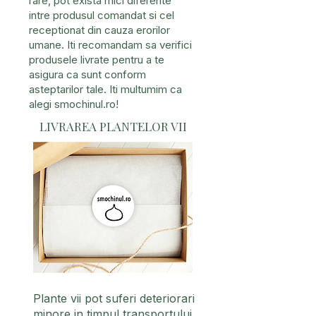
rare, pot exista mici diferente
intre produsul comandat si cel
receptionat din cauza erorilor
umane. Iti recomandam sa verifici
produsele livrate pentru a te
asigura ca sunt conform
asteptarilor tale. Iti multumim ca
alegi smochinul.ro!
LIVRAREA PLANTELOR VII
Plante vii pot suferi deteriorari
minore in timpul transportului.