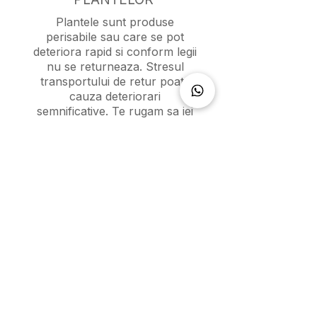
Plantele sunt produse
perisabile sau care se pot
deteriora rapid si conform legii
nu se returneaza. Stresul
transportului de retur poate
cauza deteriorari
semnificative. Te rugam sa iei
in considerare aceasta
informatie inainte de a solicita
un retur. Va multumim pentru
intelegere!
INLOCUIRI SI RAMBURSARI
In cazul in care produsul
primit este defect sau a fost o
greseala din partea noastra,
ne angajam sa-l inlocuim
gratuit. Daca alegi
rambursarea, iar produsul
indeplineste conditiile de retur,