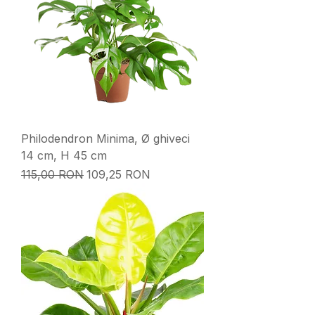
Philodendron Minima, Ø ghiveci
14 cm, H 45 cm
Preț normal
Preț redus
115,00 RON
109,25 RON