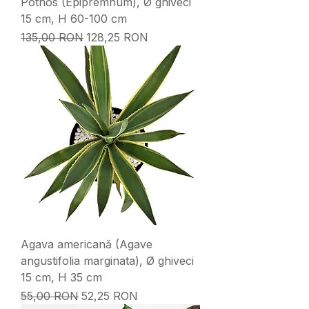
Pothos (Epipremnum), Ø ghiveci
15 cm, H 60-100 cm
Preț normal
Preț redus
135,00 RON
128,25 RON
Agava americană (Agave
angustifolia marginata), Ø ghiveci
15 cm, H 35 cm
Preț normal
Preț redus
55,00 RON
52,25 RON