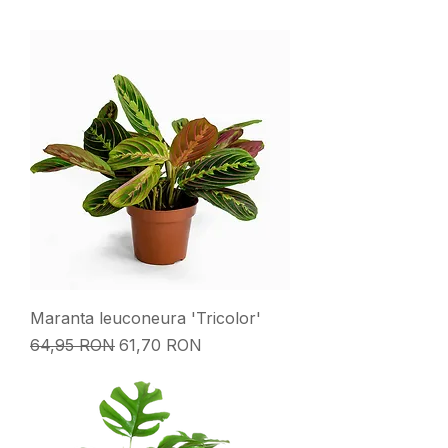
Maranta leuconeura 'Tricolor'
Preț normal
Preț redus
64,95 RON
61,70 RON