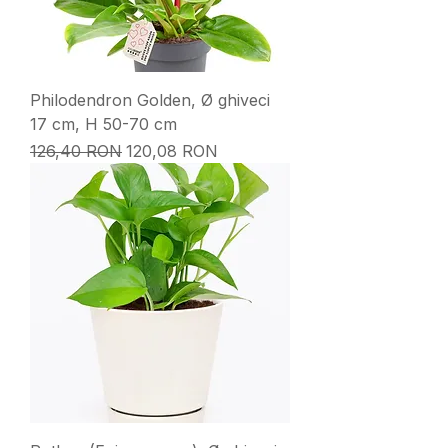
Philodendron Golden, Ø ghiveci
17 cm, H 50-70 cm
Preț normal
Preț redus
126,40 RON
120,08 RON