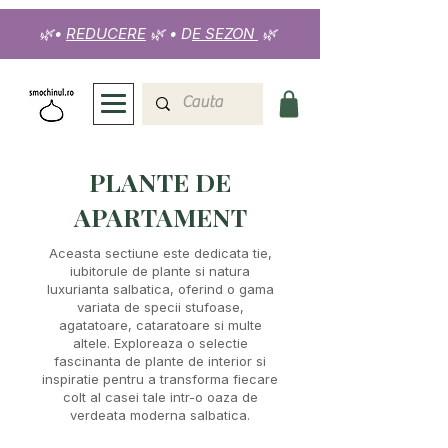
🌿
•
REDUCERE
🌿
•
D
E SEZON
🌿
PLANTE DE
APARTAMENT
Aceasta sectiune este dedicata tie,
iubitorule de plante si natura
luxurianta salbatica, oferind o gama
variata de specii stufoase,
agatatoare, cataratoare si multe
altele. Exploreaza o selectie
fascinanta de plante de interior si
inspiratie pentru a transforma fiecare
colt al casei tale intr-o oaza de
verdeata moderna salbatica.