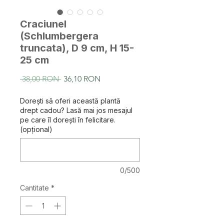
Craciunel
(Schlumbergera
truncata), D 9 cm, H 15-
25 cm
Preț
Preț
 38,00 RON 
36,10 RON
normal
redus
Dorești să oferi această plantă
drept cadou? Lasă mai jos mesajul
pe care îl dorești în felicitare.
(opțional)
0/500
Cantitate
*