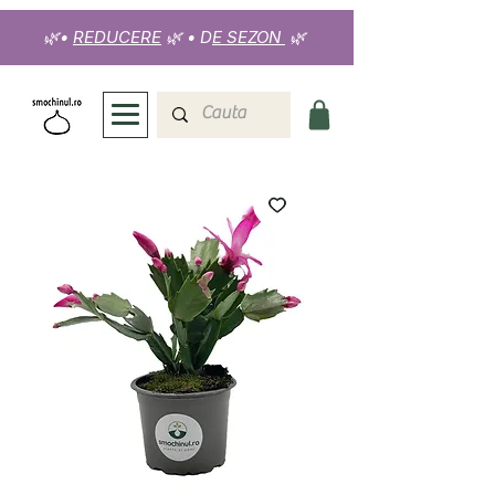
🌿
•
REDUCERE
🌿
•
D
E SEZON
🌿