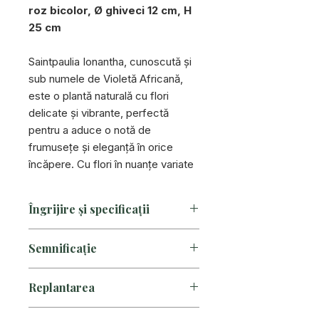
roz bicolor, Ø ghiveci 12 cm, H
25 cm
Saintpaulia Ionantha, cunoscută și
sub numele de Violetă Africană,
este o plantă naturală cu flori
delicate și vibrante, perfectă
pentru a aduce o notă de
frumusețe și eleganță în orice
încăpere. Cu flori în nuanțe variate
de mov, albastru, roz sau alb,
această plantă este o adevărată
Îngrijire și specificații
operă de artă în miniatură.
Îngrijirea unei Violete Africane este
Semnificație
relativ ușoară. Această plantă
preferă un sol bine drenat și o
Din punct de vedere simbolic,
expunere la lumină moderată,
Replantarea
violeta africană este adesea
evitând expunerea directă la soare.
asociată cu sentimente de iubire,
Udarea trebuie să fie moderată,
Pentru a replanta corect bulbi în