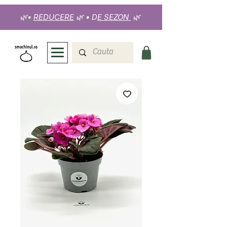
🌿
•
REDUCERE
🌿
•
D
E SEZON
🌿