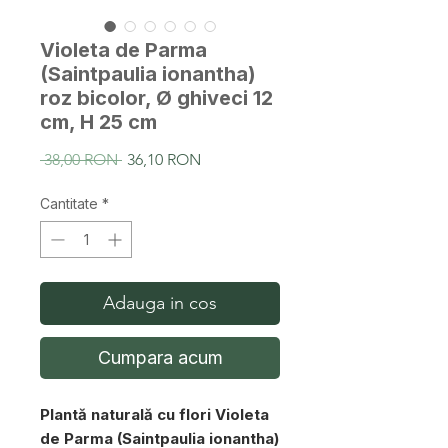
Violeta de Parma
(Saintpaulia ionantha)
roz bicolor, Ø ghiveci 12
cm, H 25 cm
Preț
Preț
 38,00 RON 
36,10 RON
normal
redus
Cantitate
*
Adauga in cos
Cumpara acum
Plantă naturală cu flori Violeta
de Parma (Saintpaulia ionantha)