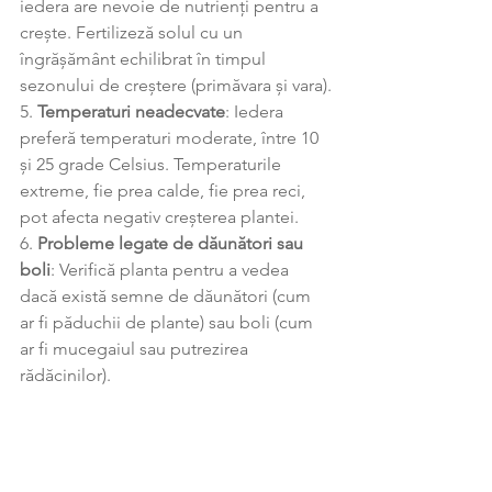
iedera are nevoie de nutrienți pentru a 
crește. Fertilizeză solul cu un 
îngrășământ echilibrat în timpul 
sezonului de creștere (primăvara și vara).
5. 
Temperaturi neadecvate
: Iedera 
preferă temperaturi moderate, între 10 
și 25 grade Celsius. Temperaturile 
extreme, fie prea calde, fie prea reci, 
pot afecta negativ creșterea plantei.
6. 
Probleme legate de dăunători sau 
boli
: Verifică planta pentru a vedea 
dacă există semne de dăunători (cum 
ar fi păduchii de plante) sau boli (cum 
ar fi mucegaiul sau putrezirea 
rădăcinilor).