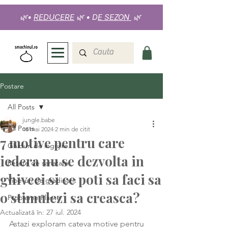
🌿
•
REDUCERE
🌿
•
D
E SEZON
🌿
Postare
All Posts
jungle.babe
All Posts
18 mai 2024
2 min de citit
7 motive pentru care
Ghiduri de ingrijire
iedera nu se dezvolta in
Retete de sanatate
ghiveci si ce poti sa faci sa
Vibe-uri de gradinarit
o stimulezi sa creasca?
Probleme Plante
Actualizată în:
27 iul. 2024
Astazi exploram cateva motive pentru 