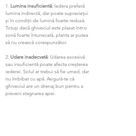
1. 
Lumina insuficientă
: Iedera preferă 
lumina indirectă, dar poate supraviețui 
și în condiții de lumină foarte redusă. 
Totuși dacă ghiveciul este plasat într-o 
zonă foarte întunecată, planta ar putea 
să nu crească corespunzător.
2. 
Udare inadecvată
: Udarea excesivă 
sau insuficientă poate afecta creșterea 
iederei. Solul ar trebui să fie umed, dar 
nu îmbibat cu apă. Asigură-te că 
ghiveciul are un drenaj bun pentru a 
preveni stagnarea apei.